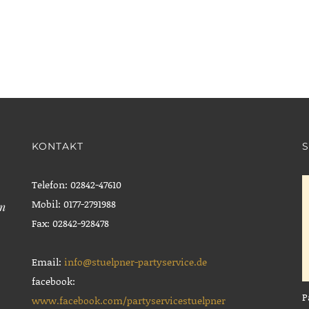
KONTAKT
S
Telefon: 02842-47610
Mobil: 0177-2791988
en
Fax: 02842-928478
Email:
info@stuelpner-partyservice.de
facebook:
P
www.facebook.com/partyservicestuelpner