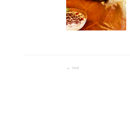
Beitragsnaviga
titel