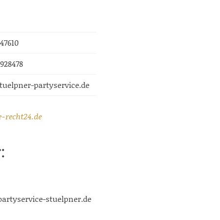
 47610
 928478
uelpner-partyservice.de
-recht24.de
:
rtyservice-stuelpner.de