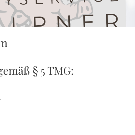
um
gemäß § 5 TMG:
r