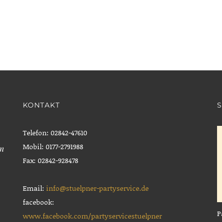
KONTAKT
S
Telefon: 02842-47610
Mobil: 0177-2791988
en
Fax: 02842-928478
Email:
info@stuelpner-partyservice.de
facebook:
P
www.facebook.com/partyservicestuelpner