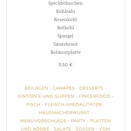
Speckböhnchen
Kohlrabi
Rosenkohl
Rotkohl
Spargel
Sauerkraut
Rohkostplatte
3,50 €
BEILAGEN
·
CANAPÉS
·
DESSERTS
·
EINTÖPFE UND SUPPEN
·
FINGERFOOD
·
FISCH
·
FLEISCH-SPEZIALITÄTEN
·
HAUSMACHERWURST
·
MENÜVORSCHLÄGE
·
PARTY
·
PLATTEN
UND KÖRBE
·
SALATE
·
SOSSEN
·
VOM