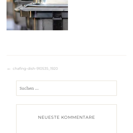
Beitragsnavigation
chafing-dish-910535_1920
Suchen
nach:
NEUESTE KOMMENTARE