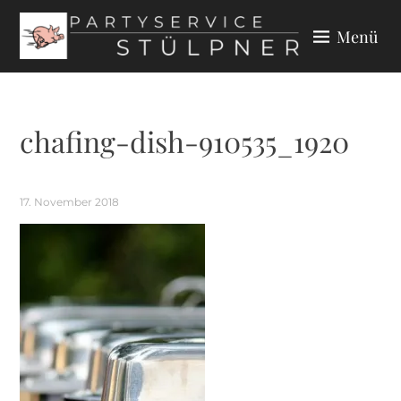
Zum
Menü
Inhalt
springen
PARTYSERVICE STÜLPNER
chafing-dish-910535_1920
17. November 2018